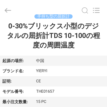
2017
-
2026
SHEN
ZHEN
手持ち型の屈折計
YIERYI
Technology
Co.,
0-30%ブリックス小型のデジ
ホ
Ltd.
All
Rights
タルの屈折計TDS 10-100の程
ー
Reserved.
度の周囲温度
ム
製
起源の場所:
中国
品
YIERYI
ブランド名:
CE
証明:
企
THE01657
モデル番号:
業
15 PC
最小注文数量: