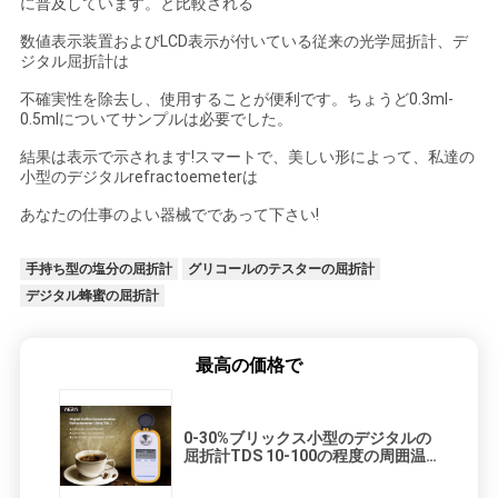
に普及しています。と比較される
数値表示装置およびLCD表示が付いている従来の光学屈折計、デ
ジタル屈折計は
不確実性を除去し、使用することが便利です。ちょうど0.3ml-
0.5mlについてサンプルは必要でした。
結果は表示で示されます!スマートで、美しい形によって、私達の
小型のデジタルrefractoemeterは
あなたの仕事のよい器械でであって下さい!
手持ち型の塩分の屈折計
グリコールのテスターの屈折計
デジタル蜂蜜の屈折計
最高の価格で
0-30%ブリックス小型のデジタルの
屈折計TDS 10-100の程度の周囲温
度