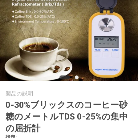
お
問
い
合
わ
せ
製品の説明
ニ
0-30%ブリックスのコーヒー砂
ュ
糖のメートルTDS 0-25%の集中
ー
の屈折計
ス
指定: