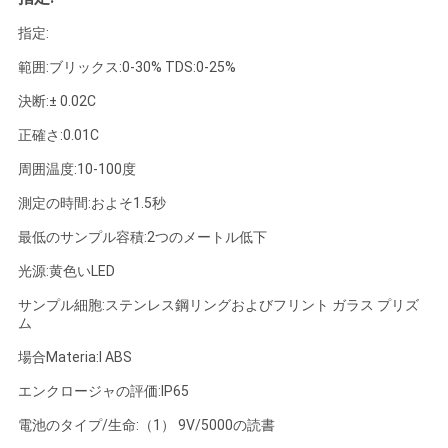
指定:
す
範囲:ブリックス:0-30% TDS:0-25%
べ
決断:± 0.02C
て
正確さ:0.01C
の
周囲温度:10-100度
測定の時間:およそ1.5秒
場
最低のサンプル容積:2つのメートル低下
合
光源:黄色いLED
サンプル細胞:ステンレス鋼リングおよびフリント ガラス プリズ
地
ム
図
場合Materia:l ABS
エンクロージャの評価:IP65
PRIVACY
電池のタイプ/生命:（1） 9V/5000の読書