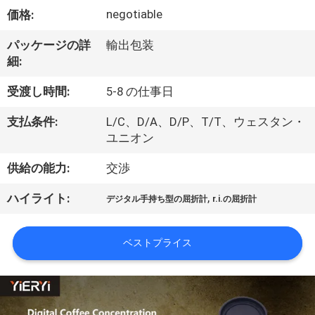
情
negotiable
価格:
報
パッケージの詳
輸出包装
細:
会
受渡し時間:
5-8 の仕事日
社
支払条件:
L/C、D/A、D/P、T/T、ウェスタン・
案
ユニオン
内
供給の能力:
交渉
,
ハイライト:
デジタル手持ち型の屈折計
r.i.の屈折計
品
質
ベストプライス
管
理