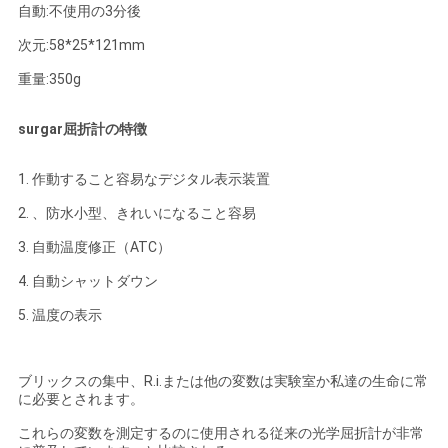
POLICY
自動:不使用の3分後
次元:58*25*121mm
重量:350g
surgar屈折計の特徴
1. 作動すること容易なデジタル表示装置
2. 、防水小型、きれいになること容易
3. 自動温度修正（ATC）
4. 自動シャットダウン
5. 温度の表示
ブリックスの集中、R.i.または他の変数は実験室か私達の生命に常
に必要とされます。
これらの変数を測定するのに使用される従来の光学屈折計が非常