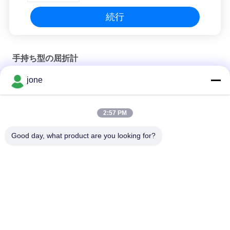
続行
手持ち型の屈折計
jone
セリウムの海水20°C ATCデジタルの塩分の屈折計
1つのATCの塩分の屈折計に付き2つを詰める100pptギフト
2:57 PM
1.070SG 100pptのアクアリウムAtcデジタルの塩分のメートル
Good day, what product are you looking for?
人気カテゴリ
すべて
土壌肥沃度のメート
BluetoothのPH計
ル
水質のメートル
デジタル PH 計