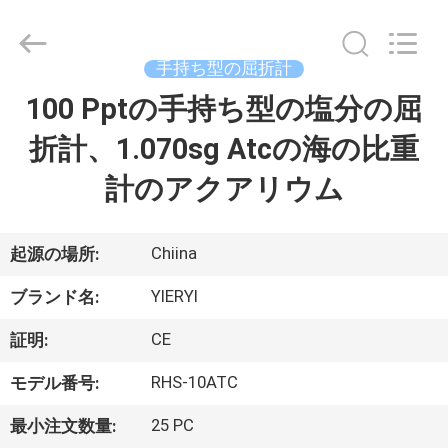
2017
-
2026
SHEN
ZHEN
手持ち型の屈折計
YIERYI
Technology
Co.,
100 Pptの手持ち型の塩分の屈
ホ
Ltd.
All
Rights
折計、1.070sg Atcの海の比重
ー
Reserved.
計のアクアリウム
ム
製
Chiina
起源の場所:
品
YIERYI
ブランド名:
CE
証明:
企
RHS-10ATC
モデル番号:
業
25 PC
最小注文数量: