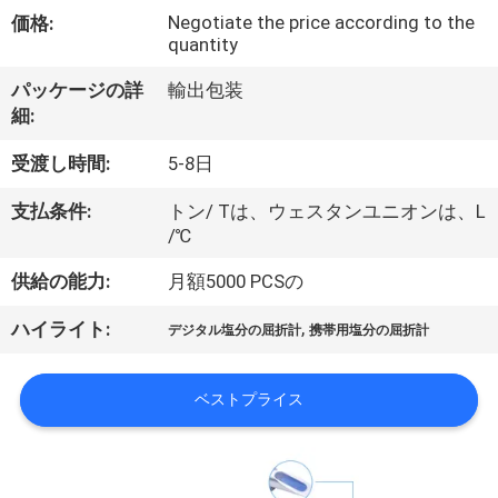
情
Negotiate the price according to the
価格:
報
quantity
パッケージの詳
輸出包装
会
細:
社
受渡し時間:
5-8日
案
支払条件:
トン/ Tは、ウェスタンユニオンは、L
/℃
内
供給の能力:
月額5000 PCSの
品
,
ハイライト:
デジタル塩分の屈折計
携帯用塩分の屈折計
質
ベストプライス
管
理