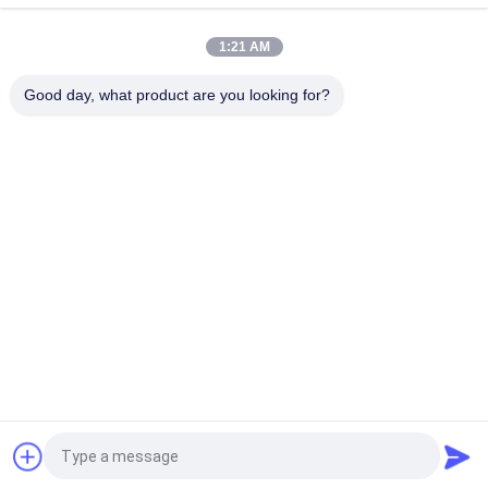
1つのATCの塩分の屈折計に付き2つを詰める100pptギフト
1:21 AM
1.070SG 100pptのアクアリウムAtcデジタルの塩分のメートル
Good day, what product are you looking for?
人気カテゴリ
すべて
土壌肥沃度のメート
BluetoothのPH計
ル
水質のメートル
デジタル PH 計
土の湿気テスター
手持ち型の屈折計
手持ち型の湿気のメ
水 Tds メートル
ートル
見積依頼