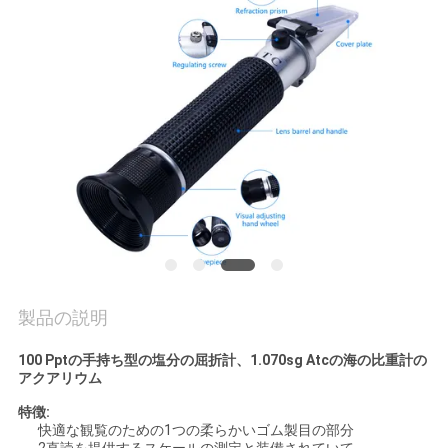
お
問
い
合
わ
せ
ニ
製品の説明
ュ
100 Pptの手持ち型の塩分の屈折計、1.070sg Atcの海の比重計の
アクアリウム
ー
特徴:
ス
快適な観覧のための1つの柔らかいゴム製目の部分