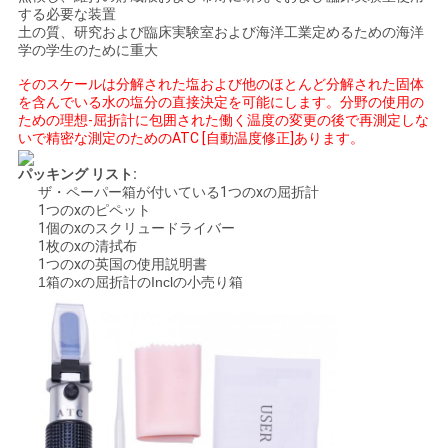
POLICY
する必要な装置
土の質、研究および臨床実験室および海洋工業定めるための海洋
学の学生のために重大
そのスケールは分解された塩および他のほとんど分解された固体
を含んでいる水の塩分の直接決定を可能にします。分野の使用の
ための理想-屈折計に包囲された働く温度の変更の後で再測定しな
いで精密な測定のためのATC [自動温度修正]あります。
パッキング リスト:
ザ・ペーパー箱が付いている1つのxの屈折計
1つのxのピペット
1個のxのスクリュードライバー
1枚のxの清拭布
1つのxの英国の使用説明書
1箱のxの屈折計のInclの小売り箱