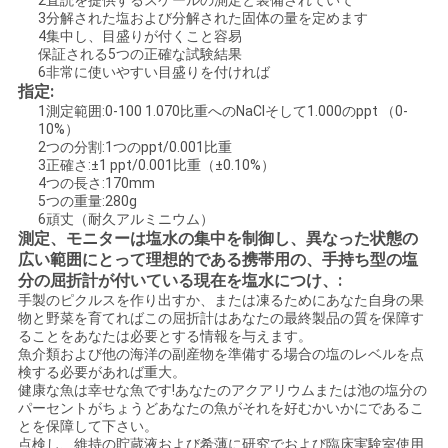
2直読を提供するスケールの測定と装備されていて
3分解された塩および分解された固体の量を定めます
4集中し、目盛りが付くこと容易
す
保証される5つの正確な試験結果
6非常に使いやすい目盛りを付ければ
べ
指定:
1測定範囲:0-100 1.070比重へのNaClそして1.000のppt （0-
て
10%）
2つの分割:1つのppt/0.001比重
の
3正確さ:±1 ppt/0.001比重（±0.10%）
4つの長さ:170mm
5つの重量:280g
場
6頑丈（耐久アルミニウム）
測定、モニターは塩水の集中を制御し、異なった状態の
合
広い範囲にとって理想的である携帯用の、手持ち型の塩
分の屈折計が付いている現在を塩水につけ、:
手製のピクルスを作り出すか、または凍るためにあなた自身の果
地
物と野菜を育てればこの屈折計はあなたの最終製品の質を保障す
ることをあなたは必要とする情報を与えます。
魚介類および他の海洋の副産物を準備する場合の塩のレベルを点
図
検する必要があれば重大。
健康な魚は幸せな魚です!あなたのアクアリウムまたは池の塩分の
パーセントがちょうどあなたの魚がそれを好むかいかにであるこ
PRIVACY
とを保障して下さい。
点検し、維持の貯蔵液および希薄に研究でおよび臨床実験室使用