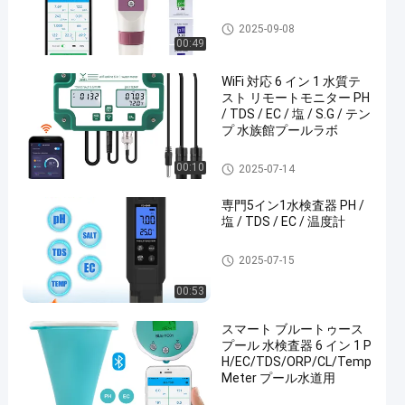
水質のメートル
2025-09-08
00:49
WiFi 対応 6 イン 1 水質テ
スト リモートモニター PH
/ TDS / EC / 塩 / S.G / テン
プ 水族館プールラボ
水質のメートル
00:10
2025-07-14
専門5イン1水検査器 PH /
塩 / TDS / EC / 温度計
水質のメートル
2025-07-15
00:53
スマート ブルートゥース
プール 水検査器 6 イン 1 P
H/EC/TDS/ORP/CL/Temp
Meter プール水道用