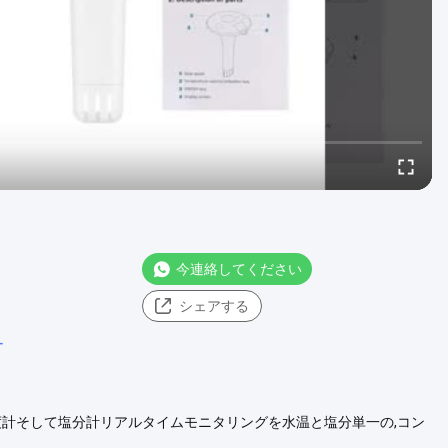
今連絡してください
シェアする
ー
度計そして塩分計リアルタイムモニタリングを水温と塩分単一の,コン
2% 精度と温度精度 0.1°C/°F を保証する.一貫して信頼性の高いデ