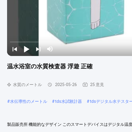
温水浴室の水質検査器 浮遊 正確
水質のメートル
2025-05-26
25 意見
#
水伝導性のメートル
#
tds水試験計器
#
tdsデジタル水テスタ
製品販売所 機能的なデザイン このスマートデバイスはデジタル温
パクトな浮遊ユニット. 高精度測定 設計された高感度センサー塩分度 ± 