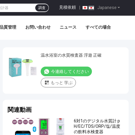
見積依頼
|
Japanese
調査
品質管理
お問い合わせ
ニュース
すべての場合
温水浴室の水質検査器 浮遊 正確
今連絡してください
もっと 学ぶ
関連動画
6対1のデジタル水質計 p
H/EC/TDS/ORP/塩/温度
の飲料水検査器