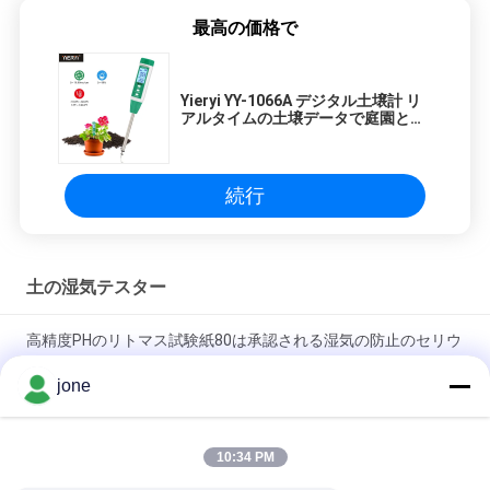
最高の価格で
Yieryi YY-1066A デジタル土壌計 リ
アルタイムの土壌データで庭園と農
場を最適化します
続行
土の湿気テスター
高精度PHのリトマス試験紙80は承認される湿気の防止のセリウ
ムを除去します
jone
ZigBee 3in1 スマート土壌センサー 温度湿度ライト検出器 Tuya
APP制御
10:34 PM