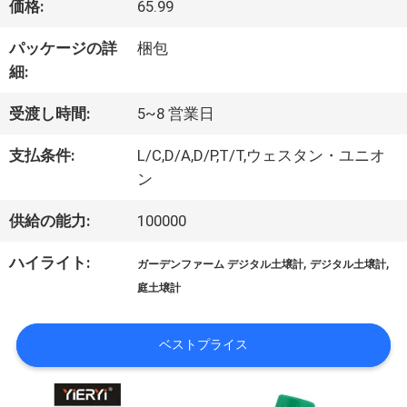
価格:
65.99
情
パッケージの詳
梱包
報
細:
受渡し時間:
5~8 営業日
会
支払条件:
L/C,D/A,D/P,T/T,ウェスタン・ユニオ
社
ン
案
供給の能力:
100000
内
ハイライト:
,
,
ガーデンファーム デジタル土壌計
デジタル土壌計
庭土壌計
品
ベストプライス
質