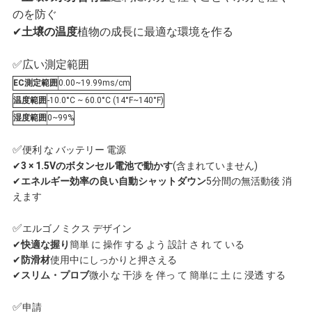
ュ
のを防ぐ
✔
土壌の温度
植物の成長に最適な環境を作る
ー
✅広い測定範囲
ス
EC測定範囲
0.00~19.99ms/cm
温度範囲
-10.0°C ~ 60.0°C (14°F~140°F)
湿度範囲
0~99%
す
✅
便利 な バッテリー 電源
べ
✔
3 × 1.5Vのボタンセル電池で動かす
(含まれていません)
✔
エネルギー効率の良い自動シャットダウン
5分間の無活動後 消
て
えます
の
✅
エルゴノミクス デザイン
✔
快適な握り
簡単 に 操作 する よう 設計 さ れ て いる
場
✔
防滑材
使用中にしっかりと押さえる
✔
スリム・プロブ
微小 な 干渉 を 伴っ て 簡単に 土 に 浸透 する
合
✅
申請