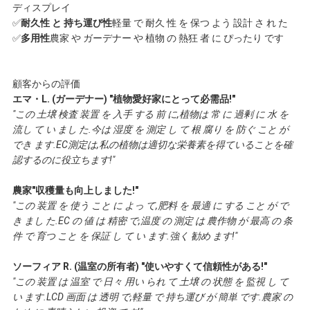
ディスプレイ
✅
耐久性 と 持ち運び性
軽量 で 耐久 性 を 保つ よう 設計 さ れ た
✅
多用性
農家 や ガーデナー や 植物 の 熱狂 者 に ぴったり です
顧客からの評価
エマ・L. (ガーデナー) "植物愛好家にとって必需品!"
"この 土壌 検査 装置 を 入手 する 前 に,植物は 常 に 過剰 に 水 を
流し て い まし た.今は 湿度 を 測定 し て 根 腐り を 防ぐ こと が
でき ます.EC測定は,私の植物は適切な栄養素を得ていることを確
認するのに役立ちます!"
農家"収穫量も向上しました!"
"この 装置 を 使う こと に よっ て,肥料 を 最適 に する こと が で
き まし た.EC の 値 は 精密 で,温度 の 測定 は 農作物 が 最高 の 条
件 で 育つ こと を 保証 し て い ます.強く 勧め ます!"
ソーフィア R. (温室の所有者) "使いやすくて信頼性がある!"
"この 装置 は 温室 で 日々 用い られ て 土壌 の 状態 を 監視 し て
い ます.LCD 画面 は 透明 で,軽量 で 持ち運び が 簡単 です.農家 の