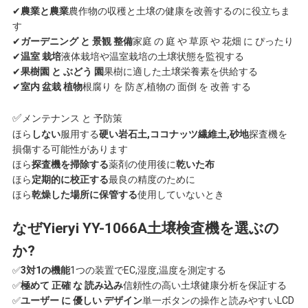
✔
農業と農業
農作物の収穫と土壌の健康を改善するのに役立ちま
地
す
✔
ガーデニング と 景観 整備
家庭 の 庭 や 草原 や 花畑 に ぴったり
図
✔
温室 栽培
液体栽培や温室栽培の土壌状態を監視する
✔
果樹園 と ぶどう 園
果樹に適した土壌栄養素を供給する
✔
室内 盆栽 植物
根腐り を 防ぎ,植物の 面倒 を 改善 する
PRIVACY
✅
メンテナンス と 予防策
ほら
しない
服用する
硬い岩石土,ココナッツ繊維土,砂地
探査機を
POLICY
損傷する可能性があります
ほら
探査機を掃除する
薬剤の使用後に
乾いた布
ほら
定期的に校正する
最良の精度のために
ほら
乾燥した場所に保管する
使用していないとき
なぜYieryi YY-1066A土壌検査機を選ぶの
か?
✅
3対1の機能
1つの装置でEC,湿度,温度を測定する
✅
極めて 正確 な 読み込み
信頼性の高い土壌健康分析を保証する
✅
ユーザー に 優しい デザイン
単一ボタンの操作と読みやすいLCD