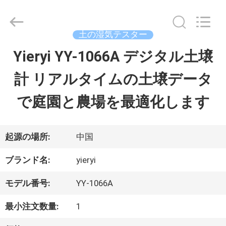
2017
-
2026
SHEN
土の湿気テスター
ZHEN
YIERYI
Yieryi YY-1066A デジタル土壌
ホ
Technology
Co.,
計 リアルタイムの土壌データ
ー
Ltd.
All
Rights
で庭園と農場を最適化します
ム
Reserved.
製
起源の場所:
中国
品
ブランド名:
yieryi
モデル番号:
YY-1066A
企
最小注文数量:
1
業