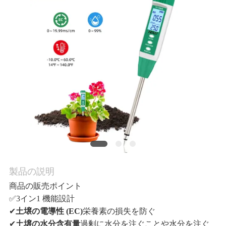
管
理
お
問
い
合
わ
製品の説明
せ
商品の販売ポイント
✅3イン1 機能設計
✔
土壌の電導性 (EC)
栄養素の損失を防ぐ
ニ
✔
土壌の水分含有量
過剰に水分を注ぐことや水分を注ぐ