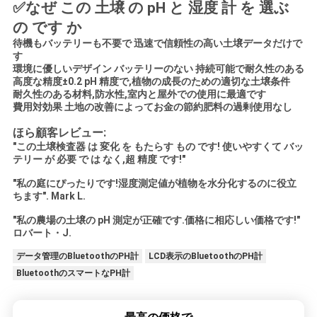
✅
なぜ この 土壌 の pH と 湿度 計 を 選ぶ
の です か
待機もバッテリーも不要で 迅速で信頼性の高い土壌データだけで
す
環境に優しいデザイン バッテリーのない 持続可能で耐久性のある
高度な精度
±0.2 pH 精度で,
植物の成長のための適切な土壌条件
耐久性のある材料,防水性,
室内と屋外での使用に最適です
費用対効果 土地の改善によってお金の節約
肥料の過剰使用なし
顧客レビュー:
ほら
"この土壌検査器 は 変化 を もたらす もの です! 使いやすくて バッ
テリー が 必要 で は なく,超 精度 です!"
"私の庭にぴったりです!湿度測定値が植物を水分化するのに役立
ちます". Mark L.
"私の農場の土壌の pH 測定が正確です.価格に相応しい価格です!"
ロバート・J.
データ管理のBluetoothのPH計
LCD表示のBluetoothのPH計
BluetoothのスマートなPH計