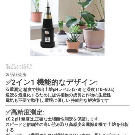
お
問
い
合
わ
製品の説明
せ
製品販売所
✅2イン1 機能的なデザイン:
双重測定 精度で検出
土壌pHレベル (3-8) と
湿度 (10~80%)
ニ
速読を最適化するために提供
植物の成長と作物の生産性
電気も不要で動作し,
環境に優しい 持続的な解決策です
ュ
✅高精度測定:
ー
±0.2 pH 精度は,正確な土壌酸性測定を保証します.
スピードと信頼性の高い読み取り
高感度金属探査機で 土壌を分析
ス
する