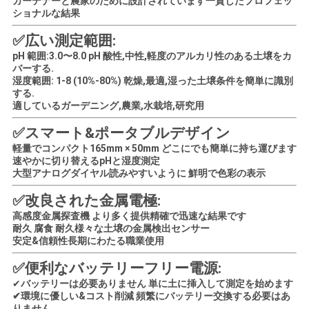
ガーデナーと農家のために設計されています
一貫したプロフェッ
ショナルな結果
す
✅
広い測定範囲:
pH 範囲:3.0〜8.0 pH 酸性,中性,軽度のアルカリ性のある土壌をカ
べ
バーする.
湿度範囲: 1-8 (10%-80%) 乾燥,最適,湿った土壌条件を簡単に識別
て
する.
適している
ガーデニング,農業,水栽培,研究用
の
✅
スマート&ポータブルデザイン
場
軽量でコンパクト
165mm × 50mm どこにでも簡単に持ち運びます
速やかに切り替える
pHと湿度測定
合
大型アナログダイヤル
読みやすいように 鮮明で色彩の表示
✅
改良された金属電極:
SITEMAP
高感度金属探査機 より多く提供
精確で迅速な結果です
耐久 腐食 耐久
様々な土壌の金属検出センサー
安定&信頼性
長期にわたる職業使用
PRIVACY
✅
便利なバッテリーフリー電源:
POLICY
✔
バッテリーは必要ありません 単に土に挿入して測定を始めます
✔
環境に優しい&コスト削減 頻繁にバッテリー交換する必要はあ
りません.