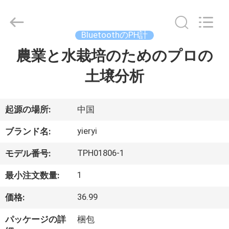
2017
-
2026
SHEN
ZHEN
BluetoothのPH計
YIERYI
Technology
Co.,
農業と水栽培のためのプロの
ホ
Ltd.
All
Rights
土壌分析
ー
Reserved.
ム
起源の場所:
中国
製
yieryi
ブランド名:
品
TPH01806-1
モデル番号:
1
最小注文数量:
企
36.99
価格:
業
パッケージの詳
梱包