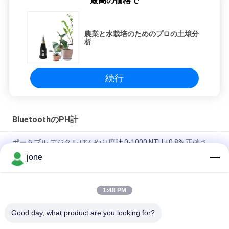
最高の価格で
農業と水栽培のためのプロの土壌分
析
続行
BluetoothのPH計
ポータブル デジタル ぼんやり度計 0-1000 NTU ±0.8% 正確さ
jone
Portable Digital Turbidity Meter 0-1000 NTU Automatic
Calibration
1:48 PM
水産養殖用Bluetooth pHメーター、DOアンモニア亜硝酸塩試験
付き
Good day, what product are you looking for?