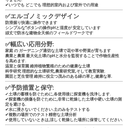
✔
いつでも どこでも 理想的
室内および室外での用途
✅
エルゴノミックデザイン
防滑握り
快適に操作できます
シンプルな"ボタンの操作
pHと湿度が 安定しています
頑丈で防水な建物
全天候のフィールドワークです
✅
幅広い応用分野:
家庭 の ガーデニング
適切な土壌で花や草や野菜が育ちます
農業と農業 最大化
土壌のpHと水分を監視することで作物生産性
を高めます.
温室と保育園 維持
植物繁殖のための健康な土壌
科学研究 理想的な
土壌研究,農業研究室,そして教育実験.
園芸と芝生管理 維持に役立つ
茂みのある緑の草と,健康な草.
✅
予防措置と保守:
✔
土壌の蓄積を防ぐために,各使用後に探査機を洗浄します.
✔
探査機の損傷を防ぐために,非常に乾燥した土壌や硬い土壌の測
定を避ける.
✔
水に浸さないでください.
土のみをテストする
✔
複数の場所でのテスト
精密な土壌分析
✔
使用していないときは,涼しく乾燥した場所に保管してください.