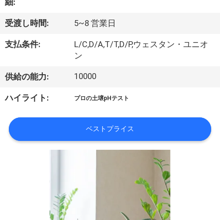
情
細:
報
受渡し時間:
5~8 営業日
支払条件:
L/C,D/A,T/T,D/P,ウェスタン・ユニオ
会
ン
社
10000
供給の能力:
案
ハイライト:
プロの土壌pHテスト
内
ベストプライス
品
質
管
理